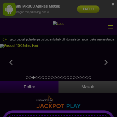
×
BINTARO88 Aplikasi Mobile
UNDUH
Jangan tampilkan lagi hari ini
lot gacor deposit pulsa tanpa potongan terbaik di Indonesia dan sudah bekerjasama dengan otori
Daftar
Masuk
JACKPOT
PLAY