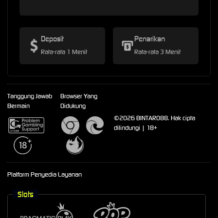
Deposit
Penarikan
Rata-rata 1 Menit
Rata-rata 3 Menit
Tanggung Jawab
Browser Yang
Bermain
Didukung
©2026 BINTARO88. Hak cipta
dilindungi | 18+
Platform Penyedia Layanan
Slots