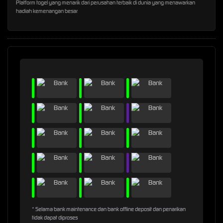
Platform togel yang menarik dari perusahan terbaik di dunia yang menawarkan
hadiah kemenangan besar
* Selama bank maintenance dan bank offline deposit dan penarikan
tidak dapat diproses