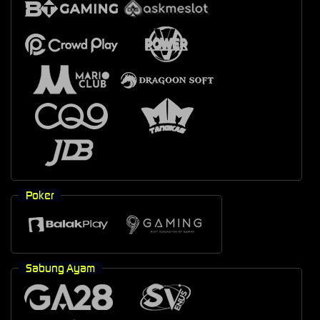
Poker
Sabung Ayam