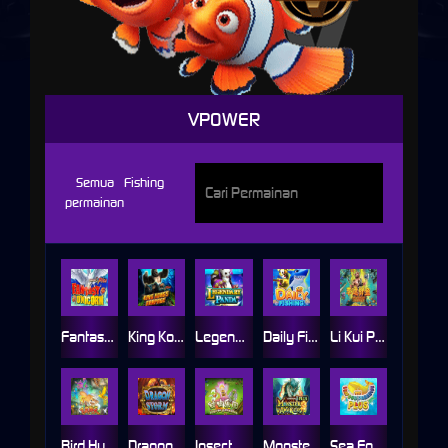
VPOWER
Semua
Fishing
permainan
Fantasy Unicorn
King Kong’s Rampage
Legendary Panda
Daily Fishing
Li Kui Pi Yu
Bird Hunter
Dragon Storm
Insect Paradise
Monster Awaken plus
Sea Food Paradise II Plus