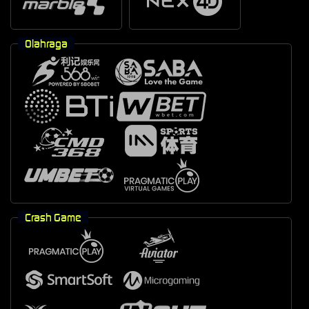
Olahraga
Crash Game