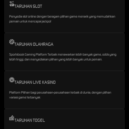
TARUHAN SLOT
Penyedia slot online dengan beragam pilihan game menarik yang memudahkan
pemain untuk mencapai jackpot
TARUHAN OLAHRAGA
Sportsbook Gaming Platform Terbaik menawarkan lebih banyak game, odds yang
lebih tinggi, dan menyediakan pilihan yang lebih banyak untuk pemain.
TARUHAN LIVE KASINO
Platform Pilihan bagi perusahaan-perusahaan terbaik di dunia, dengan pilihan
variasi game terbanyak
TARUHAN TOGEL