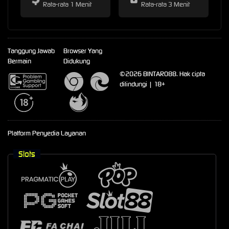
Rata-rata 1 Menit
Rata-rata 3 Menit
Tanggung Jawab
Browser Yang
Bermain
Didukung
©2026 BINTARO88. Hak cipta
dilindungi | 18+
Platform Penyedia Layanan
Slots