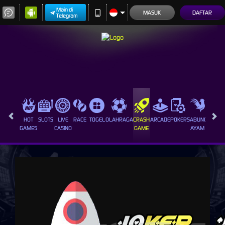
Main di
MASUK
DAFTAR
Telegram
HOT
SLOTS
LIVE
RACE
TOGEL
OLAHRAGA
CRASH
ARCADE
POKER
SABUNG
PROMO
GAMES
CASINO
GAME
AYAM