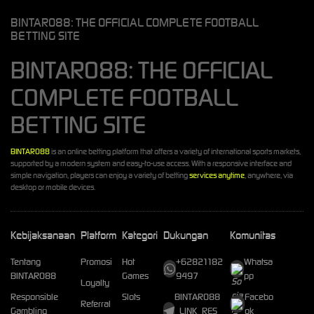
BINTARO88: THE OFFICIAL COMPLETE FOOTBALL
BETTING SITE
BINTARO88: THE OFFICIAL
COMPLETE FOOTBALL
BETTING SITE
BINTARO88
is an online betting platform that offers a variety of international sports markets,
supported by a modern system and easy-to-use access. With a responsive interface and
simple navigation, players can enjoy a variety of betting
services anytime
, anywhere, via
desktop or mobile devices.
Kebijaksanaan
Platform
Kategori
Dukungan
Komunitas
Tentang
Promosi
Hot
+62821182
Whatsa
BINTARO88
Games
9497
pp
Loyalty
Responsible
Slots
BINTARO88
Facebo
Referral
Gambling
_LINK_RES
ok