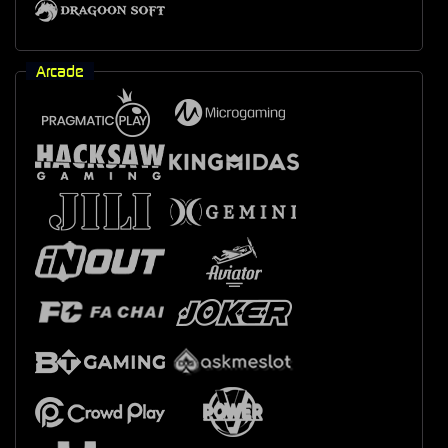
Arcade