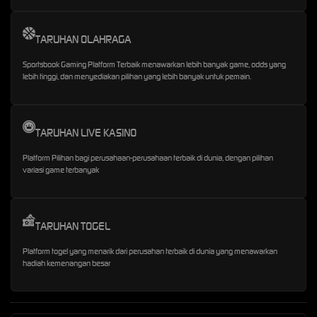
TARUHAN OLAHRAGA
Sportsbook Gaming Platform Terbaik menawarkan lebih banyak game, odds yang
lebih tinggi, dan menyediakan pilihan yang lebih banyak untuk pemain.
TARUHAN LIVE KASINO
Platform Pilihan bagi perusahaan-perusahaan terbaik di dunia, dengan pilihan
variasi game terbanyak
TARUHAN TOGEL
Platform togel yang menarik dari perusahan terbaik di dunia yang menawarkan
hadiah kemenangan besar