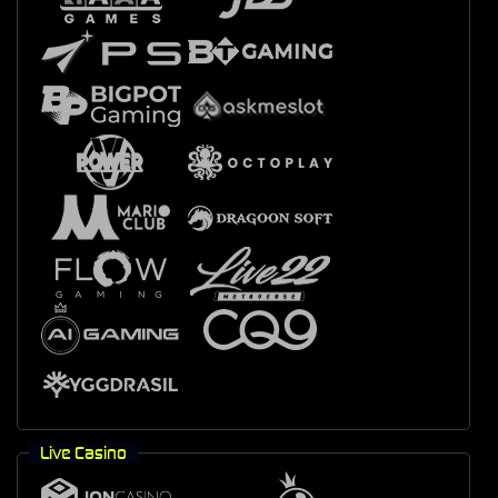
Live Casino